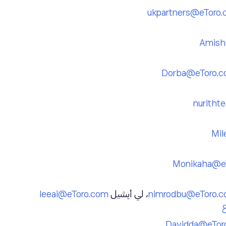
ukpartners@etoro
Amish
Dorba@etoro.
nuritht
Mi
Monikaha@e
nimrodbu@etoro.
، لي أيشيل
leeai@etoro.com
Davidda@etor