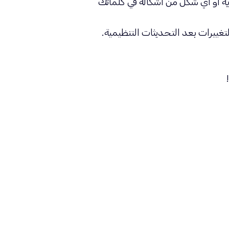
ربط إعلانك بنطاقك، وليس بمنصة eToro مباشرةً. لا تستخدم اسم علامة eToro التجارية أو أي شكل من أشكاله في كلماتك
ييرات بعد التحديثات التنظيمية.