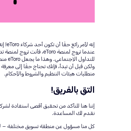
إنه لأمر رائع حقًا أن تكون أحد شركاء eToro! إنه لمن الرائع أيضًا إضفاء الطابع الديمقراطي على إدارة الأموال وإتاحة الأسواق المالية لأي شخص في أي مكان.
عندما تروج لمنصة eToro
للتداول الاجتماعي. وهذا ما يجعل eToro منصة تداول واستثمار عالمية رائدة.
ولكن قبل أن تبدأ، فإنك تحتاج حقًا إلى معرف
متطلبات هيئات التنظيم والشروط والأحكام.
التقِ بالفريق!
نقدم لك المساعدة.
كل منا مسؤول عن منطقة تسويق مختلفة – لا ي