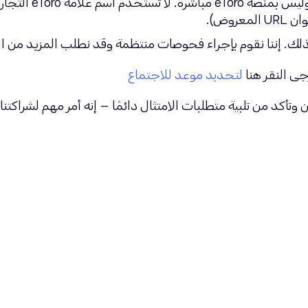
لشراء PPC/الوسائط: ا
روض).
. إننا نقوم بإجراء فحوصات منتظمة وقد نطلب المزيد من التغ
جى النقر هنا
لتحديد موعد للاجتماع
د من تلبية متطلبات الامتثال دائمًا – إنه أمر مهم لشراكتنا!