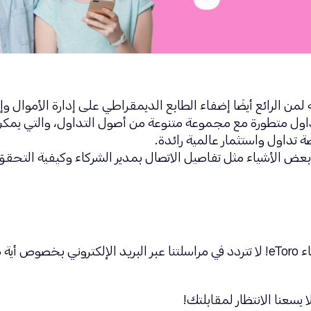
، فأنت تروج لمنصة تداول متطورة مع مجموعة متنوعة من أصول التداول، وا
ة بعض الأشياء مثل تفاصيل الاتصال بمدير الشركاء وكيفية التح
إننا هنا للتأكد من تحقيق أقصى استفادة لشركاء eToro! لا تتردد في مراسلتنا عبر الب
سعنا الانتظار لمقابلتك!