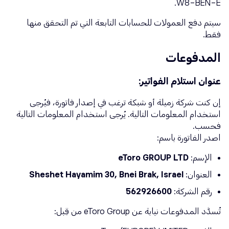
W8-BEN-E.
سيتم دفع العمولات للحسابات التابعة التي تم التحقق منها
فقط.
المدفوعات
عنوان استلام الفواتير:
إن كنت شركة زميلة أو شبكة ترغب في إصدار فاتورة، فيُرجى
استخدام المعلومات التالية. يُرجى استخدام المعلومات التالية
فحسب.
اصدر الفاتورة باسم:
الإسم:
ETORO GROUP LTD
العنوان:
Sheshet Hayamim 30, Bnei Brak, Israel
رقم الشركة:
562926600
تُسدَّد المدفوعات نيابة عن eToro Group من قِبل: