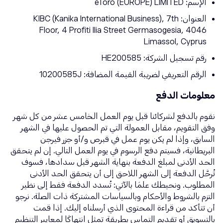
الإسم: eToro (EUROPE) LIMITED
العنوان: KIBC (Kanika International Business), 7th
Floor, 4 Profiti llia Street Germasogesia, 4046
Limassol, Cyprus
رقم تسجيل الشركة: HE200585
الرقم التعريفي لضريبة القيمة المضافة: 10200585J
معلومات الدفع
نقوم بالدفع لشركائنا قبل يوم العمل الخامس عشر من كل شهر
وفق التقويم، مقابل العمولة التي تم الحصول عليها في الشهر
السابق، وإذا لم يكن يوم عمل في قبرص و/أو جزر فيرجن
البريطانية، فسيتم دفع الرسوم في يوم العمل التالي. إن لم يتحقق
الحد الأدنى لمبلغ الدفعة بنهاية الشهر قبل سدادها، فسوف
تُرحَّل الدفعة إلى الشهر اللاحق إلى أن يتحقق الحد الأدنى
المطلوب. ونحيطك علمًا بالآتي: تُسدد الدفعة فقط إلى نظير
التزم بالشروط والأحكام وبالسياسات المشتركة ذات الصلة. نرجو
أن تتأكد من قراءة المحتوى الذي أرسلناه إليك. إذا قمت
بالتسويق أو تقديم التماس بطريقة تمثل انتهاكًا لمعايير التنظيم