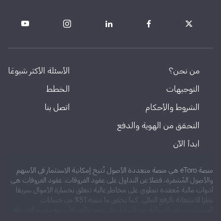
من نحن؟
الأسئلة الأكثر شيوعًا
التوجيهات
الخطط
الشروط والأحكام
اتصل بنا
التحقق من الهوية والدفع
ابدأ الآن
منصة eToro هي منصة متعددة الأصول تُتيح إمكانية الاستثمار في الأسهم
والأصول المُشفرة، فضلاً عن التداول على عقود الفروقات. عقود الفروقات هي
أدوات مالية مُعقدة تنطوي على مخاطر عالية تتعلق بخسارة الأموال سريعًا
نظرًا للاستعانة بالرفع المالي. كما يحقق ما نسبته 51% من حسابات
المستثمرين خسائر مالية عند التداول على عقود الفروقات مع مقدم الخدمة
المذكور. ينبغي عليك مراعاة ما إذا كنت تتفهم كيفية عمل عقود الفروقات وما