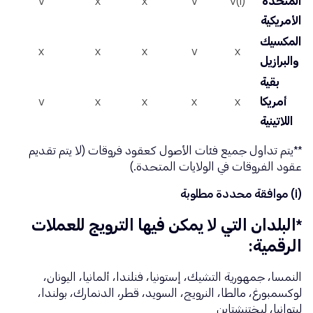
المتحدة
v(i)
v
x
x
v
الأمريكية
المكسيك
x
x
x
v
x
والبرازيل
بقية
أمريكا
x
x
x
x
v
اللاتينية
**يتم تداول جميع فئات الأصول كعقود فروقات (لا يتم تقديم
عقود الفروقات في الولايات المتحدة.)
(i) موافقة محددة مطلوبة
*البلدان التي لا يمكن فيها الترويج للعملات
الرقمية:
النمسا، جمهورية التشيك، إستونيا، فنلندا، ألمانيا، اليونان،
لوكسمبورغ، مالطا، النرويج، السويد، قطر، الدنمارك، بولندا،
ليتوانيا، ليختنشتاين