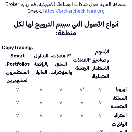
لمعرفة المزيد حول شركات الوساطة الأمريكية، قم بزيارة Broker
Check.
https://brokercheck.finra.org
أنواع الأصول التي سيتم الترويج لها لكل
منطقة:
CopyTrading،
الأسهم
**العملات،
التداول
Smart
وصناديق
*العملات
السلع،
بالرافعة
Portfolios،
الاستثمار
الرقمية
والمؤشرات.
المالية
المستثمرون
المتداولة
المشهورون
أوروبا
v
*v
v
v
v
المملكة
v
v
v
v
v
المتحدة
أستراليا
v
v
v
v
v
الولايات