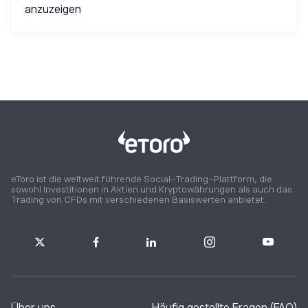
anzuzeigen
eToro ist die weltweit führende Social-Trading-Plattform, die
sowohl Investitionen in Aktien und Kryptowährungen als auch das
Trading von CFDs mit verschiedenen Basiswerten anbietet.
Über uns
Häufig gestellte Fragen (FAQ)