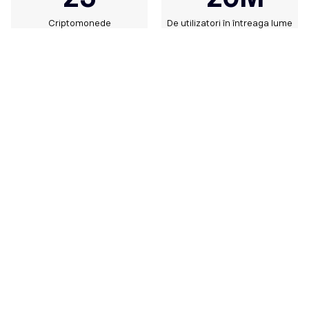
Criptomonede
De utilizatori în întreaga lume
Valorifică-ți la maxim traficul
Bucură-te de cele mai bune rate de schimb, pe măsură ce
direcționezi traderii să se alăture unui magazin inovator, unic,