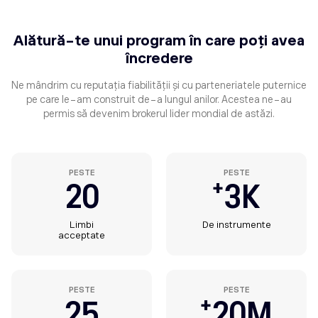
Alătură-te unui program în care poți avea
încredere
Ne mândrim cu reputația fiabilității și cu parteneriatele puternice
pe care le-am construit de-a lungul anilor. Acestea ne-au
permis să devenim
brokerul lider mondial de astăzi.
PESTE
PESTE
+
20
3
K
Limbi
De instrumente
acceptate
PESTE
PESTE
+
25
20
M