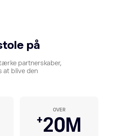
stole på
tærke partnerskaber,
 at blive den
OVER
+
20
M