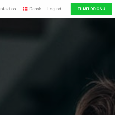
ntakt os
Dansk
Log ind
TILMELD DIG NU