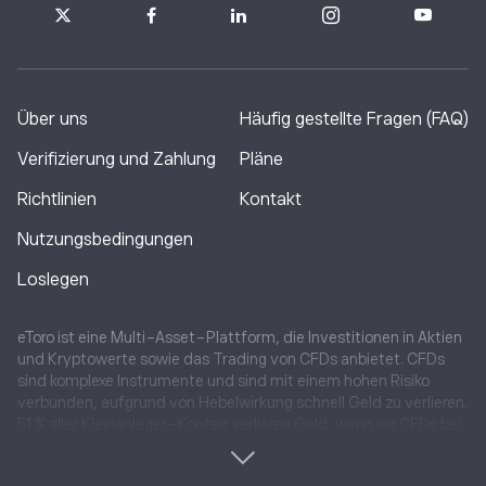
Über uns
Häufig gestellte Fragen (FAQ)
Verifizierung und Zahlung
Pläne
Richtlinien
Kontakt
Nutzungsbedingungen
Loslegen
eToro ist eine Multi-Asset-Plattform, die Investitionen in Aktien
und Kryptowerte sowie das Trading von CFDs anbietet. CFDs
sind komplexe Instrumente und sind mit einem hohen Risiko
verbunden, aufgrund von Hebelwirkung schnell Geld zu verlieren.
51 % aller Kleinanleger-Konten verlieren Geld, wenn sie CFDs bei
diesem Anbieter traden. Bitte beachten Sie, dass Sie sich
unbedingt im Voraus über die Risiken des CFD-Handels