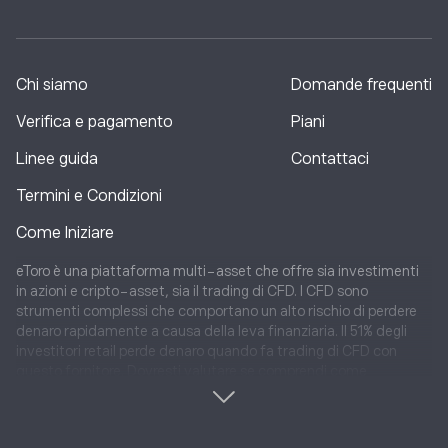
Chi siamo
Domande frequenti
Verifica e pagamento
Piani
Linee guida
Contattaci
Termini e Condizioni
Come Iniziare
eToro è una piattaforma multi-asset che offre sia investimenti
in azioni e cripto-asset, sia il trading di CFD. I CFD sono
strumenti complessi che comportano un alto rischio di perdere
denaro rapidamente a causa della leva finanziaria. Il 51% degli
investitori retail perde denaro quando fa trading di CFD con
questo fornitore. Dovresti valutare se comprendi come
funzionano i CFD e se puoi assumere un rischio elevato di
perdere il tuo denaro. eToro (Europe) Ltd., una Società di Servizi
Finanziari autorizzata e regolata dalla Cyprus Securities