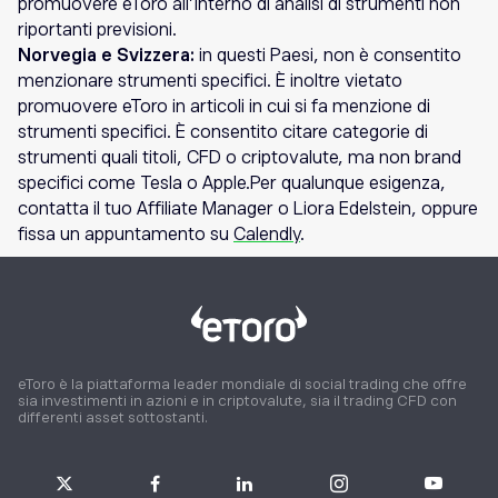
promuovere eToro all’interno di analisi di strumenti non
riportanti previsioni.
Norvegia e Svizzera:
in questi Paesi, non è consentito
menzionare strumenti specifici. È inoltre vietato
promuovere eToro in articoli in cui si fa menzione di
strumenti specifici. È consentito citare categorie di
strumenti quali titoli, CFD o criptovalute, ma non brand
specifici come Tesla o Apple.Per qualunque esigenza,
contatta il tuo Affiliate Manager o Liora Edelstein, oppure
fissa un appuntamento su
Calendly
.
eToro è la piattaforma leader mondiale di social trading che offre
sia investimenti in azioni e in criptovalute, sia il trading CFD con
differenti asset sottostanti.