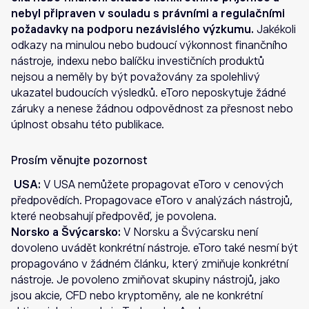
nebyl připraven v souladu s právními a regulačními
požadavky na podporu nezávislého výzkumu.
Jakékoli
odkazy na minulou nebo budoucí výkonnost finančního
nástroje, indexu nebo balíčku investičních produktů
nejsou a neměly by být považovány za spolehlivý
ukazatel budoucích výsledků. eToro neposkytuje žádné
záruky a nenese žádnou odpovědnost za přesnost nebo
úplnost obsahu této publikace.
Prosím věnujte pozornost
USA:
V USA nemůžete propagovat eToro v cenových
předpovědích. Propagovace eToro v analýzách nástrojů,
které neobsahují předpověď, je povolena.
Norsko a Švýcarsko:
V Norsku a Švýcarsku není
dovoleno uvádět konkrétní nástroje. eToro také nesmí být
propagováno v žádném článku, který zmiňuje konkrétní
nástroje. Je povoleno zmiňovat skupiny nástrojů, jako
jsou akcie, CFD nebo kryptoměny, ale ne konkrétní