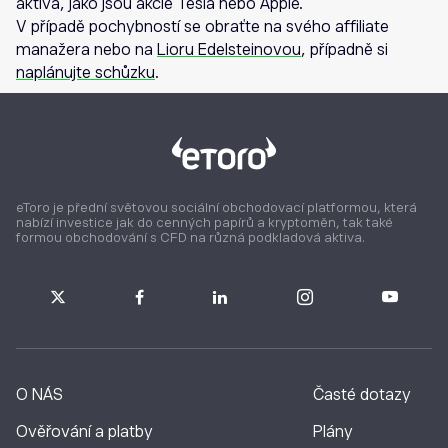
aktiva, jako jsou akcie Tesla nebo Apple.
V případě pochybností se obraťte na svého affiliate
manažera nebo na
Lioru Edelsteinovou
, případně si
naplánujte schůzku
.
eToro je přední světovou sociální obchodovací platformou, která
nabízí investice jak do cenných papírů a kryptoměn, tak také
formou obchodování s CFD na různá podkladová aktiva.
O NÁS
Časté dotazy
Ověřování a platby
Plány