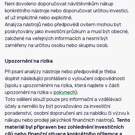
Není dovoleno doporučovat návštěvníkům nákup
konkrétního nástroje nebo doporučovat určitou investici,
ať už implicitně nebo explicitně.
Analýza nástrojů nebo předpovědi ovšem mohou být
poskytovány jako investiční průzkum a musí být obecné,
založené na veřejných informacích a nesmí být
zaměřeny na určitou osobu nebo skupinu osob.
Upozornění na rizika
Při psaní analýzy nástroje nebo předpovědi je třeba
doplnit následující prohlášení o vyloučení odpovědnosti
(spolu s upozorněními na rizika, která najdete v části
upozornění na rizika v
pokynech
):
Toto sdělení slouží pouze pro informační a vzdělávací
účely a nemělo by být považováno za investiční
poradenství, osobní doporučení ani za nabídku či výzvu k
nákupu nebo prodeji jakýchkoli finančních nástrojů.
Tento
materiál byl připraven bez zohlednění investičních
cílů nebo finanční situace konkrétního příjemce a