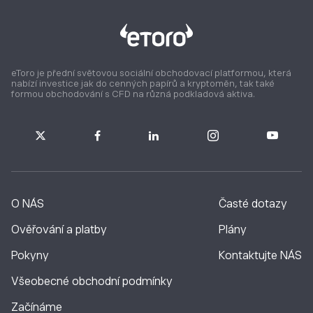
eToro je přední světovou sociální obchodovací platformou, která
nabízí investice jak do cenných papírů a kryptoměn, tak také
formou obchodování s CFD na různá podkladová aktiva.
O NÁS
Časté dotazy
Ověřování a platby
Plány
Pokyny
Kontaktujte NÁS
Všeobecné obchodní podmínky
Začínáme